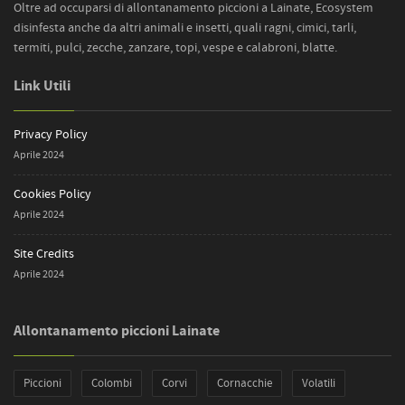
Ecosystem Disinfestazioni
Oltre ad occuparsi di allontanamento piccioni a Lainate, Ecosystem
personalizzati in base alle esigenze specifiche di ogni
disinfesta anche da altri animali e insetti, quali ragni, cimici, tarli,
cliente, assicurando risultati ottimali.
termiti, pulci, zecche, zanzare, topi, vespe e calabroni, blatte.
Link Utili
Perché scegliere noi per
l’allontanamento piccioni a Lainate?
Privacy Policy
Aprile 2024
Con anni di esperienza nel settore, offriamo un servizio
rapido, professionale ed economicamente vantaggioso.
Cookies Policy
Siamo attivi su tutto il territorio comasco, inclusi i
Aprile 2024
comuni limitrofi, per garantire una protezione totale
Site Credits
contro i piccioni e i colombi. La nostra attenzione al
Aprile 2024
dettaglio e il nostro impegno verso l’ecosostenibilità
fanno di noi una scelta affidabile e responsabile.
Allontanamento piccioni Lainate
Contattaci per un preventivo gratuito.
Piccioni
Colombi
Corvi
Cornacchie
Volatili
Se hai bisogno di un intervento di allontanamento