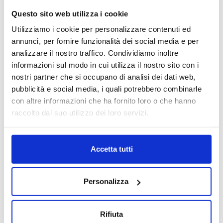
normativa sulla privacy
Reg.Ue 679/2016
Questo sito web utilizza i cookie
* campi obbligatori
Utilizziamo i cookie per personalizzare contenuti ed
annunci, per fornire funzionalità dei social media e per
analizzare il nostro traffico. Condividiamo inoltre
informazioni sul modo in cui utilizza il nostro sito con i
nostri partner che si occupano di analisi dei dati web,
pubblicità e social media, i quali potrebbero combinarle
PRONTO INTERVENTO LAINATE chiama:
con altre informazioni che ha fornito loro o che hanno
393.82.54.230
raccolto dal suo utilizzo dei loro servizi.
Accetta tutti
Servizi professionali di allontanamento
piccioni a Lainate.
Personalizza
I piccioni possono diventare un problema significativo
per abitazioni, condomini, uffici e strutture pubbliche a
Lainate. La loro presenza e il loro guano possono
Rifiuta