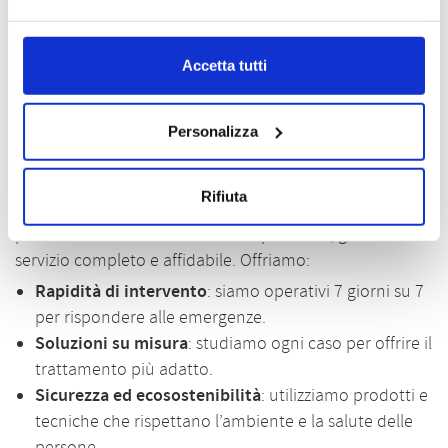
l’efficacia e la sicurezza del trattamento:
Ecosystem
Disinfestazioni
è garanzia di professionalità contro ratti
Accetta tutti
e topi.
Personalizza
Perché scegliere i nostri servizi di
derattizzazione a Firenze e dintorni?
Rifiuta
Ecosystem Disinfestazioni
è un punto di riferimento
per la derattizzazione a Firenze e provincia, grazie a un
servizio completo e affidabile. Offriamo:
Rapidità di intervento
: siamo operativi 7 giorni su 7
per rispondere alle emergenze.
Soluzioni su misura
: studiamo ogni caso per offrire il
trattamento più adatto.
Sicurezza ed ecosostenibilità
: utilizziamo prodotti e
tecniche che rispettano l’ambiente e la salute delle
persone.