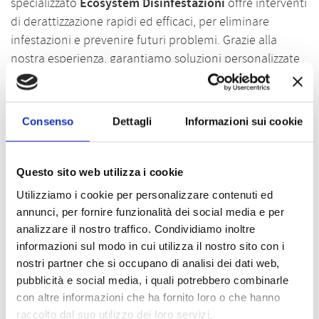
specializzato
Ecosystem Disinfestazioni
offre interventi
di derattizzazione rapidi ed efficaci, per eliminare
infestazioni e prevenire futuri problemi. Grazie alla
nostra esperienza, garantiamo soluzioni personalizzate
e durature, sempre nel rispetto delle normative vigenti:
topi e ratti e loro simili, quali topi di campagna, topi neri
e topolini domestici, non saranno più un problema.
Consenso
Dettagli
Informazioni sui cookie
Soluzioni innovative per l’eliminazione
Questo sito web utilizza i cookie
di topi e ratti.
Utilizziamo i cookie per personalizzare contenuti ed
Per affrontare il problema dei roditori, quali ratti e topi
annunci, per fornire funzionalità dei social media e per
a Firenze e provincia, utilizziamo tecniche avanzate e
analizzare il nostro traffico. Condividiamo inoltre
prodotti ottimali sia per l’uomo che per l’ambiente. Tra i
informazioni sul modo in cui utilizza il nostro sito con i
nostri metodi figurano l’impiego di trappole
nostri partner che si occupano di analisi dei dati web,
pubblicità e social media, i quali potrebbero combinarle
meccaniche, esche professionali e barriere fisiche per
con altre informazioni che ha fornito loro o che hanno
impedire l’accesso ai roditori. Ogni intervento viene
raccolto dal suo utilizzo dei loro servizi.
pianificato dopo un’accurata ispezione per assicurare