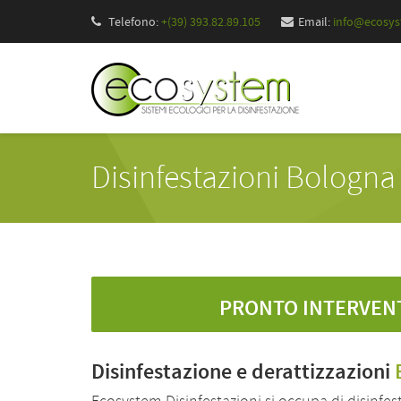
Telefono:
+(39) 393.82.89.105
Email:
info@ecosyst
Disinfestazioni Bologna
PRONTO INTERVEN
Disinfestazione e derattizzazioni