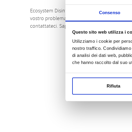
Ecosystem Disinfestazioni effettua preventivi g
Consenso
vostro problema, a Bologna e provincia, con inf
contattateci. Sapremo consigliarvi e darvi tutt
Questo sito web utilizza i c
Utilizziamo i cookie per perso
nostro traffico. Condividiamo 
di analisi dei dati web, pubbl
che hanno raccolto dal suo uti
Rifiuta