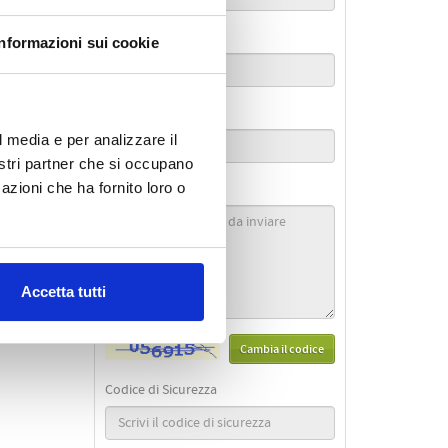
sia il
Telefono *
Informazioni sui cookie
Città *
l media e per analizzare il
nostri partner che si occupano
azioni che ha fornito loro o
Messaggio *
Accetta tutti
Cambia il codice
Codice di Sicurezza