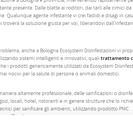
estazione a Bologna e provincia, intervenendo rapidamente pe
nte presente. Dalle blatte ai roditori, dai tarli alle cimici da 
he. Qualunque agente infestante vi crei fastidi e disagi in cas
i troverà la soluzione giusta per voi, liberandovi dall’infesta
o problema, anche a Bologna Ecosystem Disinfestazioni vi prop
izzando sistemi intelligenti e innovativi, quali
trattamento 
che i prodotti genericamente utilizzati da Ecosystem Disinfes
ai nocivi per la salute di persone o animali domestici.
aniera altamente professionale, delle sanificazioni o disinfe
gozi, locali, hotel, ristoranti e in genere strutture che lo rich
tecnici per sanificare gli ambienti, utilizzando prodotto PMC
 certificazione
.
iusta per voi, a qualunque categoria commerciale appartenia