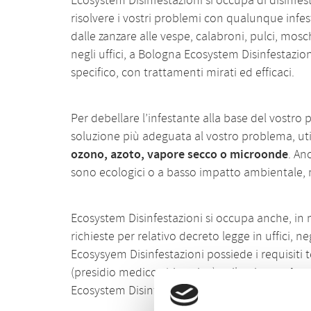
Ecosystem Disinfestazioni si occupa di disinf
risolvere i vostri problemi con qualunque infesta
dalle zanzare alle vespe, calabroni, pulci, mosc
negli uffici, a Bologna Ecosystem Disinfestazion
specifico, con trattamenti mirati ed efficaci.
Per debellare l’infestante alla base del vostr
soluzione più adeguata al vostro problema, util
ozono, azoto, vapore secco o microonde
. An
sono ecologici o a basso impatto ambientale, m
Ecosystem Disinfestazioni si occupa anche, in m
richieste per relativo decreto legge in uffici, ne
Ecosysyem Disinfestazioni possiede i requisiti 
(presidio medico chirurgico) e rilascia
regolare
Ecosystem Disinfestazioni trova la soluzione g