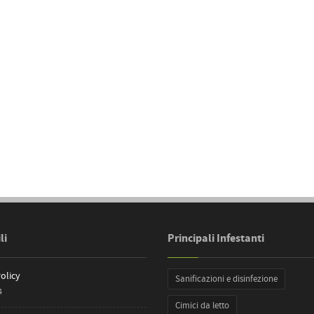
li
Principali Infestanti
olicy
Sanificazioni e disinfezione
4
Cimici da letto