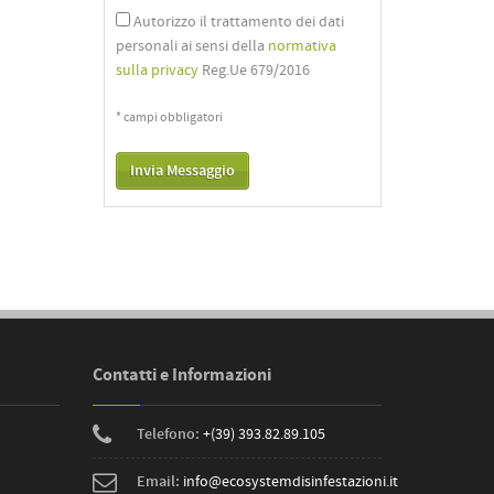
Autorizzo il trattamento dei dati
personali ai sensi della
normativa
sulla privacy
Reg.Ue 679/2016
* campi obbligatori
Contatti e Informazioni
Telefono:
+(39) 393.82.89.105
Email:
info@ecosystemdisinfestazioni.it