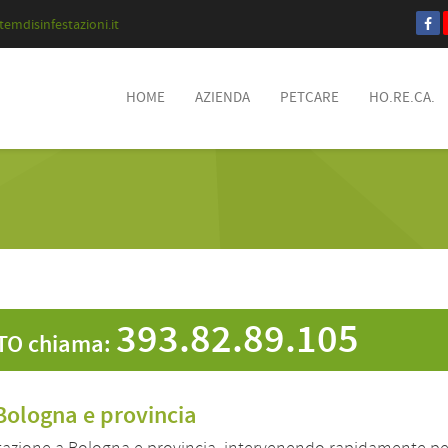
emdisinfestazioni.it
HOME
AZIENDA
PETCARE
HO.RE.CA.
393.82.89.105
TO chiama:
Bologna e provincia