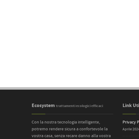
Ecosystem
Link Uti
trattamenti ecologici efficaci
Con la nostra tecnologia intelligente,
Privacy P
potremo rendere sicura a confortevole la
Aprile 202
vostra casa, senza recare danno alla vostra