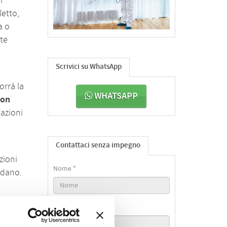
r
letto,
a o
nte
Scrivici su WhatsApp
orrà la
WHATSAPP
con
tazioni
Contattaci senza impegno
zioni
Nome *
iedano.
Email *
te.