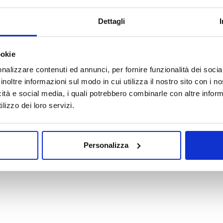
ratuiti e offre consulenza telefonica continuativa. Qualunque 
Dettagli
estanti specifici o per necessità di
sanificazioni certificate
,
e le informazioni necessarie.
ookie
nalizzare contenuti ed annunci, per fornire funzionalità dei socia
inoltre informazioni sul modo in cui utilizza il nostro sito con i 
icità e social media, i quali potrebbero combinarle con altre inform
lizzo dei loro servizi.
Personalizza